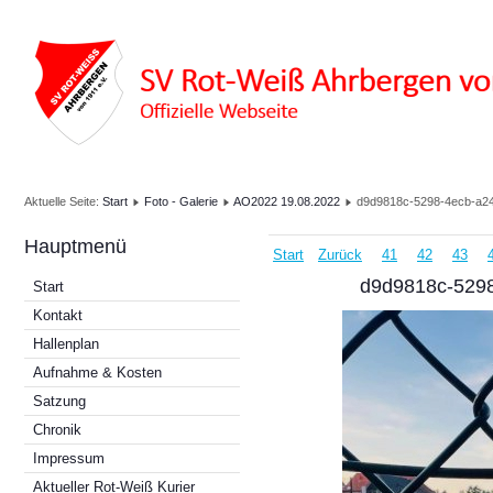
Aktuelle Seite:
Start
Foto - Galerie
AO2022 19.08.2022
d9d9818c-5298-4ecb-a2
Hauptmenü
Start
Zurück
41
42
43
d9d9818c-529
Start
Kontakt
Hallenplan
Aufnahme & Kosten
Satzung
Chronik
Impressum
Aktueller Rot-Weiß Kurier