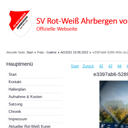
Aktuelle Seite:
Start
Foto - Galerie
AO2022 19.08.2022
e3397ab6-5289-450c-bc
Hauptmenü
Start
Zurück
42
43
44
e3397ab6-528
Start
Kontakt
Hallenplan
Aufnahme & Kosten
Satzung
Chronik
Impressum
Aktueller Rot-Weiß Kurier