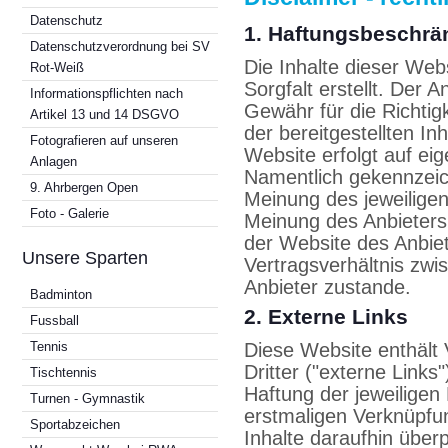
Datenschutz
1. Haftungsbeschr
Datenschutzverordnung bei SV
Die Inhalte dieser Web
Rot-Weiß
Sorgfalt erstellt. Der 
Informationspflichten nach
Gewähr für die Richtigke
Artikel 13 und 14 DSGVO
der bereitgestellten In
Fotografieren auf unseren
Website erfolgt auf ei
Anlagen
Namentlich gekennzeic
9. Ahrbergen Open
Meinung des jeweiligen
Foto - Galerie
Meinung des Anbieters 
der Website des Anbiet
Unsere Sparten
Vertragsverhältnis zw
Anbieter zustande.
Badminton
2. Externe Links
Fussball
Tennis
Diese Website enthält
Dritter ("externe Links
Tischtennis
Haftung der jeweiligen 
Turnen - Gymnastik
erstmaligen Verknüpfu
Sportabzeichen
Inhalte daraufhin über