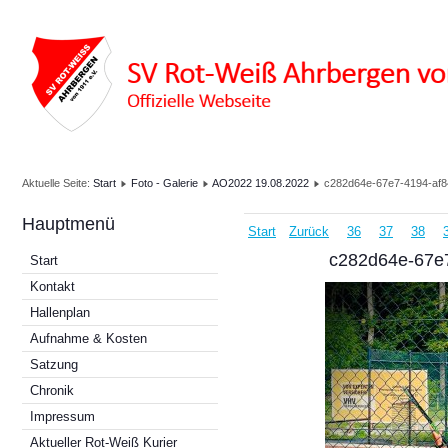
Aktuelle Seite:
Start
Foto - Galerie
AO2022 19.08.2022
c282d64e-67e7-4194-af
Hauptmenü
Start
Zurück
36
37
38
c282d64e-67e
Start
Kontakt
Hallenplan
Aufnahme & Kosten
Satzung
Chronik
Impressum
Aktueller Rot-Weiß Kurier