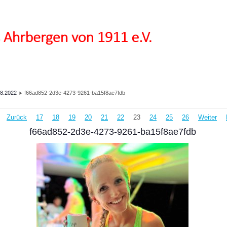
8.2022
f66ad852-2d3e-4273-9261-ba15f8ae7fdb
Zurück
17
18
19
20
21
22
23
24
25
26
Weiter
f66ad852-2d3e-4273-9261-ba15f8ae7fdb