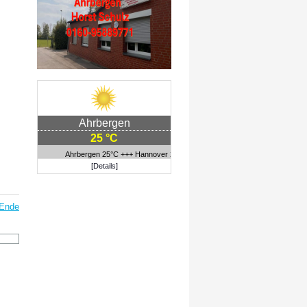
Ahrbergen
25 °C
Ahrbergen 25°C +++ Hannover 25°C +++ Porto Alegre 14°C
[Details]
Ende