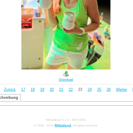
Download
Zurück
17
18
19
20
21
22
23
24
25
26
Weiter
chreibung
RSGallery2 3.1.0 - SVN 1061
© 2005 - 2012
RSGallery2
. All rights reserved.