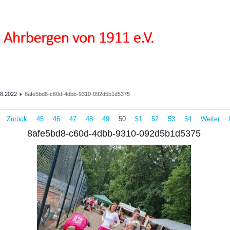
8.2022
8afe5bd8-c60d-4dbb-9310-092d5b1d5375
Zurück
45
46
47
48
49
50
51
52
53
54
Weiter
8afe5bd8-c60d-4dbb-9310-092d5b1d5375