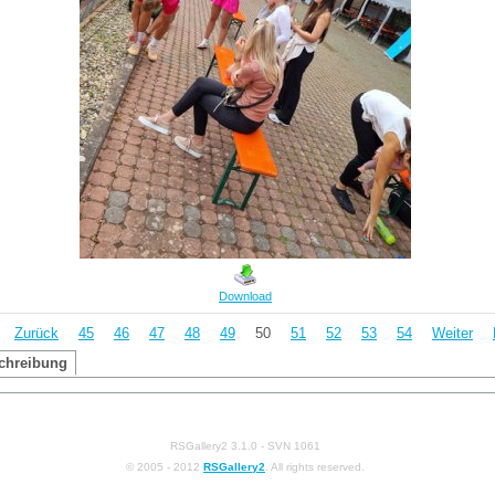
Download
Zurück
45
46
47
48
49
50
51
52
53
54
Weiter
chreibung
RSGallery2 3.1.0 - SVN 1061
© 2005 - 2012
RSGallery2
. All rights reserved.