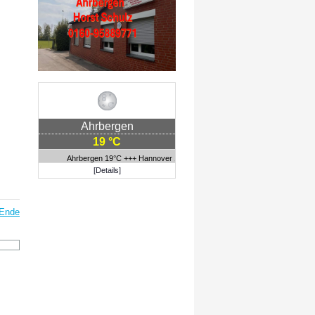
Ahrbergen
19 °C
Ahrbergen 19°C +++ Hannover 19°C +++ Porto Alegre 15°C
[Details]
Ende